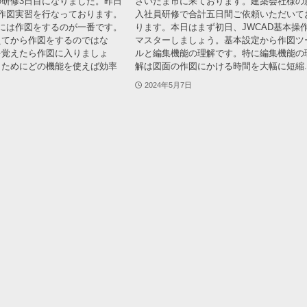
研修3日目になりました。昨日
さいたま市に来ております。建築会社様の
で作図実習を行なっております。
入社員研修で合計五日間ご依頼いただいて
うには作図をするのが一番です。
ります。本日はまず初日、JWCAD基本操
えてから作図をするのではな
マスターしましょう。基本設定から作図ツ
を覚えたら作図に入りましょ
ルと編集機能の理解です。特に編集機能の
くためにどの機能を使えば効率
解は図面の作図にかける時間を大幅に短縮..
2024年5月7日