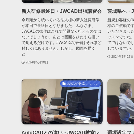
新人研修最終日・JWCAD出張講習会
茨城県へ・J
今月頭から続いている法人様の新入社員研修
新規お客様のJ
が本日で最終日となりました。みなさま、
様のご依頼です
JWCADの操作はこれで問題なく行えるのでは
いただきまし
ないでしょうか。あとは図面をひたすら描い
ッスンですね
て覚えるだけです。JWCADの操作はそれほど
てではないで
難しくはありません。しかし、図面を描く
していますが。
と...
2024年5月27日
2024年5月30日
JWCAD教室レッスン
AutoCADとの違い・JWCAD教室レ
環境設定ファ