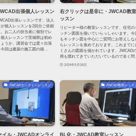
WCAD出張個人レッスン
右クリックは是非に・JWCAD教
ッスン
WCAD出張レッスンです、法人
が個人レッスンを2回分ご依頼
リピーター様の教室レッスンです、住宅の
た。お二人の担当者に個別でレ
ッチン図面を描いていらっしゃいます。今
。個人レッスンで茨城県は初め
もキッチン図を中心にご質問にお答えしな
しょうか、講習会では度々出張
らレッスンを進めております。これまでに
今回は建築の施工図の描...
くさんの図面を描かれています、JWCAD
用も慣れてきていただいているので全く問..
2024年5月26日
JWCADオンラインレッスン
JWCAD教室レッス
イル・JWCADオンライ
BL化・JWCAD教室レッスン