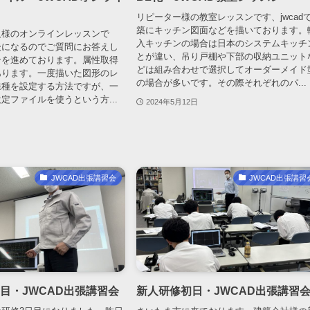
リピーター様の教室レッスンです、jwcad
築にキッチン図面などを描いております。
人様のオンラインレッスンで
入キッチンの場合は日本のシステムキッチ
後になるのでご質問にお答えし
とが違い、吊り戸棚や下部の収納ユニット
ンを進めております。属性取得
どは組み合わせで選択してオーダーメイド
あります。一度描いた図形のレ
の場合が多いです。その際それぞれのパ...
線種を設定する方法ですが、一
定ファイルを使うという方...
2024年5月12日
JWCAD出張講習会
JWCAD出張講習
目・JWCAD出張講習会
新人研修初日・JWCAD出張講習