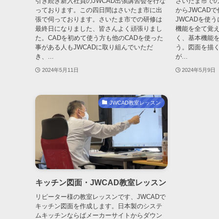
引き続き新入社員のJWCAD出張講習会を行な
さいたま市での
っております。この四日間はさいたま市に出
からJWCAD
張で伺っております。さいたま市での研修は
JWCADを使
最終日になりました、皆さんよく頑張りまし
機能を全て覚
た。CADを初めて使う方も他のCADを使った
く、基本機能
事がある人もJWCADに取り組んでいただ
う。図面を描
き、...
が...
2024年5月11日
2024年5月9日
JWCAD教室レッスン
キッチン図面・JWCAD教室レッスン
リピーター様の教室レッスンです、JWCADで
キッチン図面を作成します。日本製のシステ
ムキッチンならばメーカーサイトからダウン