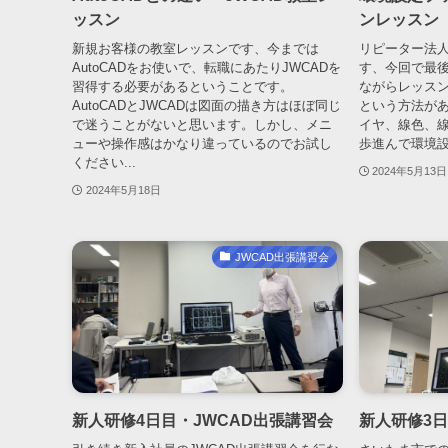
ッスン
ンレッスン
新規お客様の教室レッスンです、今までは
リピーター法
AutoCADをお使いで、転職にあたりJWCADを
す、今回で最
習得する必要があるということです。
ながらレッス
AutoCADとJWCADは図面の描き方はほぼ同じ
という方法が
で迷うことがないと思います。しかし、メニ
イヤ、線色、
ューや操作感はかなり違っているのでお試し
歩進んで環境設
ください...
2024年5月13日
2024年5月18日
JWCAD出張講習会
新人研修4日目・JWCAD出張講習会
新人研修3日