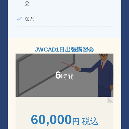
会
など
JWCAD1日出張講習会
6
時間
60,000
税込
円