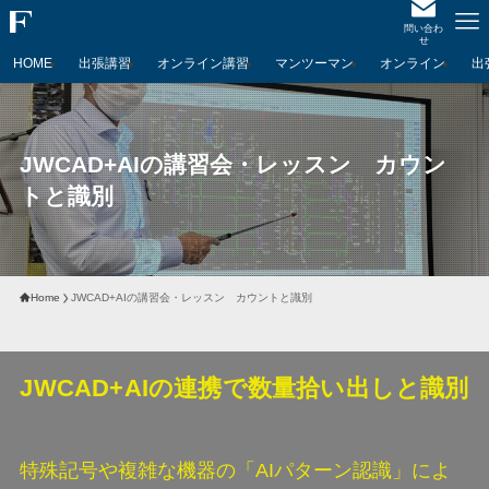
問い合わ
せ
HOME
出張講習
オンライン講習
マンツーマン
オンライン
出
JWCAD+AIの講習会・レッスン カウン
トと識別
Home
JWCAD+AIの講習会・レッスン カウントと識別
JWCAD+AIの連携で数量拾い出しと識別
特殊記号や複雑な機器の「AIパターン認識」によ