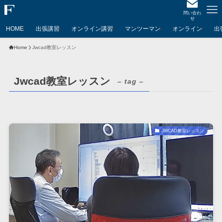
問い合わ
せ
HOME
出張講習
オンライン講習
マンツーマン
オンライン
出
Home
Jwcad教室レッスン
Jwcad教室レッスン
– tag –
JWCAD教室レッスン