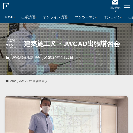
問い合わ
せ
HOME
出張講習
オンライン講習
マンツーマン
オンライン
出
2024
建築施工図・JWCAD出張講習会
7/21
2024年7月21日
JWCAD出張講習会
Home
JWCAD出張講習会