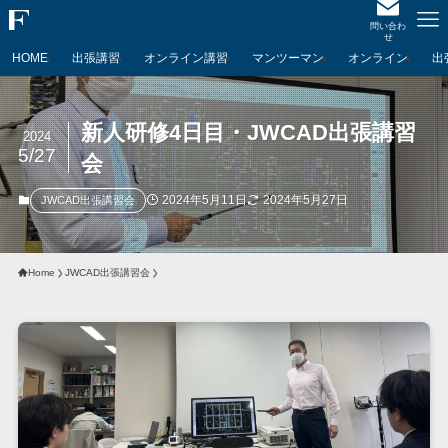
問い合わ
せ
HOME
出張講習
オンライン講習
マンツーマン
オンライン
出
新人研修4日目・JWCAD出張講習
2024
5/27
会
2024年5月11日
2024年5月27日
JWCAD出張講習会
Home
JWCAD出張講習会