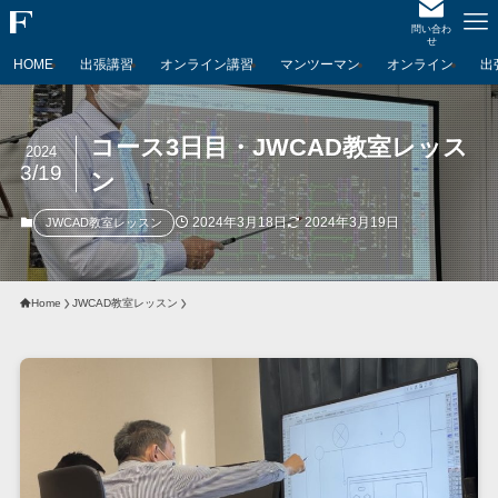
問い合わ
せ
HOME
出張講習
オンライン講習
マンツーマン
オンライン
出
コース3日目・JWCAD教室レッス
2024
3/19
ン
2024年3月18日
2024年3月19日
JWCAD教室レッスン
Home
JWCAD教室レッスン